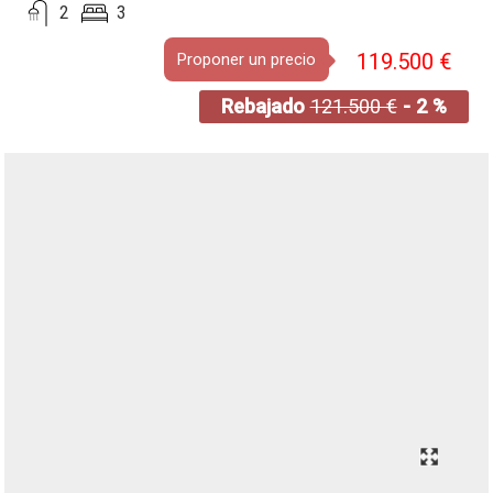
2
3
119.500 €
Proponer un precio
Rebajado
121.500 €
- 2 %