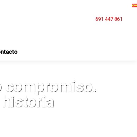
691 447 861
ntacto
o compromiso.
historia