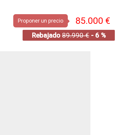
85.000 €
Proponer un precio
Rebajado
89.990 €
- 6 %