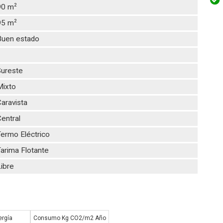
2
90 m
2
95 m
Buen estado
1
Sureste
Mixto
aravista
entral
ermo Eléctrico
arima Flotante
ibre
rgía
Consumo Kg CO2/m2 Año